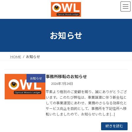
コ
ナ
ン
ビ
テ
ゲ
ン
ー
ツ
シ
へ
ョ
お知らせ
ス
ン
キ
に
ッ
移
プ
動
HOME
お知らせ
事務所移転のお知らせ
お知らせ
2026年7月24日
平素より格別のご愛顧を賜り、誠にありがとうござ
います。このたび弊社は、事業譲渡に伴う新会社と
しての事業運営にあわせ、業務のさらなる効率化と
サービス向上を目的として、事務所を下記住所へ移
転いたしましたので、お知らせいたしま […]
続きを読む